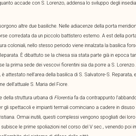
quanto accade con S. Lorenzo, addensa lo sviluppo degli insedi
 sorgono altre due basiliche. Nelle adiacenze della porta meridion
, forse corredata da un piccolo battistero esterno. A est della porta
 coloniali, nello stesso periodo viene innalzata la basilica forse 
Reparata. È dibattuto se la chiesa sia stata parte già in epoca ta
la prima sede dei vescovi fiorentini sia da porre a S. Lorenzo.
., è attestato nell’area della basilica di S. Salvatore-S. Reparata, 
one dell’attuale S. Maria del Fiore.
e della struttura urbana di
Florentia
fa da contrappunto l’abband
per gli spettacoli e impianti termali cominciano a cadere in disuso 
tiana. Ormai inutili, questi complessi vengono spogliati dei loro ma
o, subisce le prime spoliazioni nel corso del V sec., venendo poi i