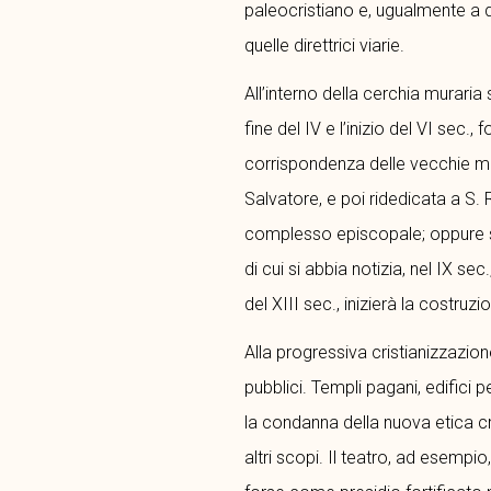
paleocristiano e, ugualmente a 
quelle direttrici viarie.
All’interno della cerchia muraria
fine del IV e l’inizio del VI sec.
corrispondenza delle vecchie mura
Salvatore, e poi ridedicata a S. 
complesso episcopale; oppure se 
di cui si abbia notizia, nel IX sec
del XIII sec., inizierà la costruzi
Alla progressiva cristianizzazion
pubblici. Templi pagani, edifici 
la condanna della nuova etica cris
altri scopi. Il teatro, ad esempi