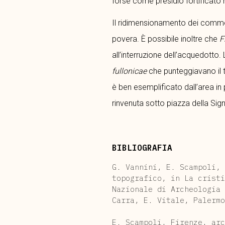
forse come presidio fortificato n
Il ridimensionamento dei commerci
povera. È possibile inoltre che
F
all’interruzione dell’acquedott
fullonicae
che punteggiavano il t
è ben esemplificato dall’area in 
rinvenuta sotto piazza della Sign
BIBLIOGRAFIA
G. Vannini, E. Scampoli, 
topografico, in La cristi
Nazionale di Archeologia 
Carra, E. Vitale, Palermo
E. Scampoli, Firenze, arc