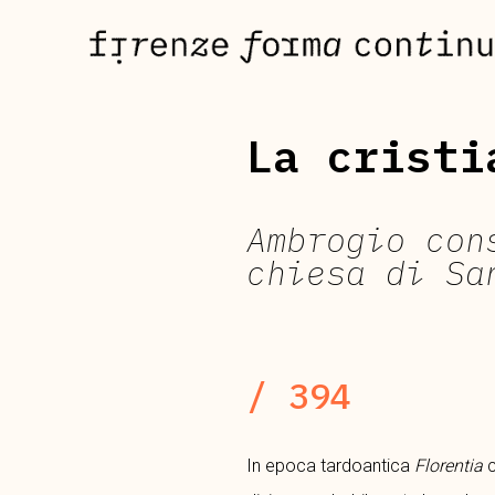
Skip
to
content
La cristi
Ambrogio con
chiesa di Sa
/ 394
In epoca tardoantica
Florentia
c