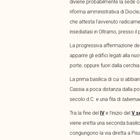
diviene probabilmente la sede o 
riforma amministrativa di Dioclezi
che attesta l’avvenuto radicame
insediatasi in Oltrarno, presso il
La progressiva affermazione del
apparire gli edifici legati alla nu
porte; oppure fuori dalla cerchia m
La prima basilica di cui si abbian
Cassia a poca distanza dalla port
secolo d.C. e una fila di
taberna
Tra la fine del
IV
e l’inizio del
V s
viene eretta una seconda basilica
congiungono la via diretta a Pisa