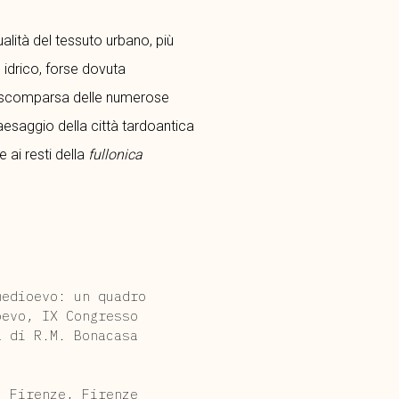
ualità del tessuto urbano, più
idrico, forse dovuta
la scomparsa delle numerose
aesaggio della città tardoantica
 ai resti della
fullonica
medioevo: un quadro
oevo, IX Congresso
a di R.M. Bonacasa
, Firenze, Firenze