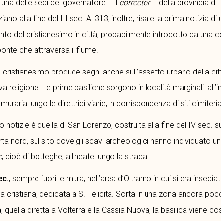
una delle sedi del governatore – il
corrector
– della provincia di
ano alla fine del III sec. Al 313, inoltre, risale la prima notizia di
nto del cristianesimo in città, probabilmente introdotto da una 
 ponte che attraversa il fiume.
 cristianesimo produce segni anche sull’assetto urbano della cit
ova religione. Le prime basiliche sorgono in località marginali: all’i
uraria lungo le direttrici viarie, in corrispondenza di siti cimiterial
o notizie è quella di San Lorenzo, costruita alla fine del IV sec. su
a nord, sul sito dove gli scavi archeologici hanno individuato un e
e
, cioè di botteghe, allineate lungo la strada.
ec.
, sempre fuori le mura, nell’area d’Oltrarno in cui si era insedi
 cristiana, dedicata a S. Felicita. Sorta in una zona ancora poco 
, quella diretta a Volterra e la Cassia Nuova, la basilica viene c