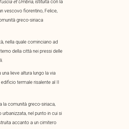
Tuscia et Umbria
, istituita con la
 un vescovo fiorentino, Felice,
comunità greco-siriaca
tà, nella quale cominciano ad
nterno della città nei pressi delle
i.
 una lieve altura lungo la via
dificio termale risalente al II
ata la comunità greco-siriaca,
urbanizzata, nel punto in cui si
ostruita accanto a un cimitero